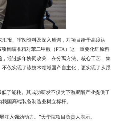
取汇报、审阅资料及深入质询，对项目给予高度认
项目瞄准精对苯二甲酸（PTA）这一重要化纤原料
题，通过多年协同攻关，在分离方法、核心工艺、集
，不仅实现了该技术领域国产自主化，更实现了从跟
降低了能耗。其成功研发不仅为下游聚酯产业提供了
为我国高端装备制造业树立标杆。
展注入强劲动力。”天华院项目负责人表示。