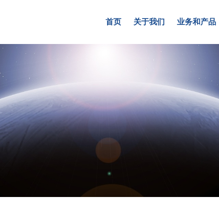
首页
关于我们
业务和产品