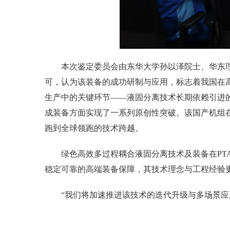
本次鉴定委员会由东华大学孙以泽院士、华东
可，认为该装备的成功研制与应用，标志着我国在高
生产中的关键环节——液固分离技术长期依赖引进
成装备方面实现了一系列原创性突破。该国产机组
跑到全球领跑的技术跨越。
绿色高效多过程耦合液固分离技术及装备在P
稳定可靠的高端装备保障，其技术理念与工程经验
“我们将加速推进该技术的迭代升级与多场景