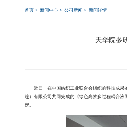
首页
>
新闻中心
>
公司新闻
>
新闻详情
天华院参
近日，在中国纺织工业联合会组织的科技成果
连）有限公司共同完成的《绿色高效多过程耦合液固
定。