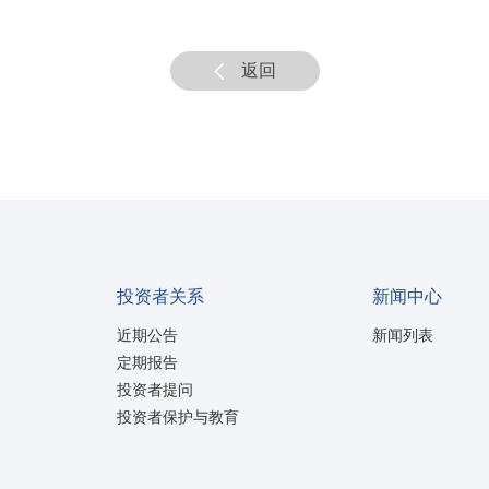
返回
投资者关系
新闻中心
近期公告
新闻列表
定期报告
投资者提问
投资者保护与教育