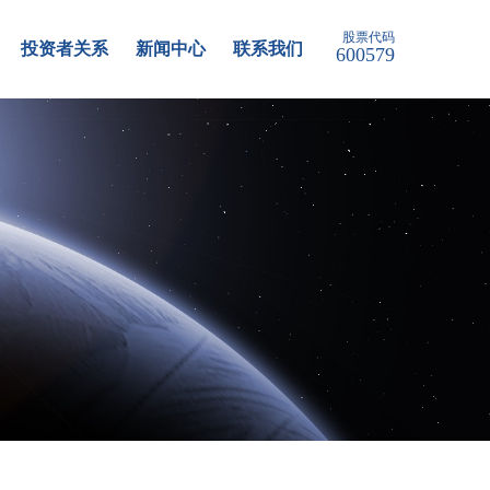
股票代码
投资者关系
新闻中心
联系我们
600579