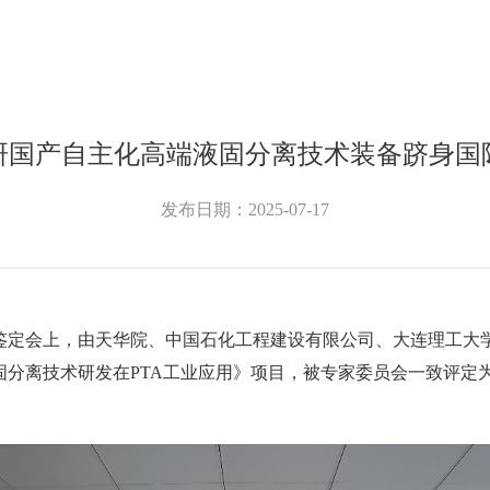
研国产自主化高端液固分离技术装备跻身国
发布日期：2025-07-17
鉴定会上，由天华院、中国石化工程建设有限公司、大连理工大
分离技术研发在PTA工业应用》项目，被专家委员会一致评定为